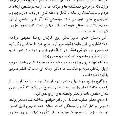
 بر اساس گزارش ها و شنيده هاي متعدد، حضور وزير و مديران ارشد 
وزارتخانه در برخي نمايشگاه ها و برنامه ها نه از مسير طبيعي ارتباط با 
مردم و توليدكنندگان، بلكه از كانال واسطه گري، دريافت دلار و يورو و 
امتيازگيري مالي عبور مي كند؛ موضوعي كه اگر حتي بخشي از آن 
صحيح باشد، به معناي فروختن اعتبار نهادي است كه با خون هزاران 
 اين پرسش جدي امروز پيش روي كاركنان روابط عمومي وزارت 
جهادكشاورزي قرار دارد:چگونه مي توان براي فرد يا ساختاري كار كرد 
كه تمامي اين حواشي آشكار در اطراف آن جريان دارد و در عين حال، 
 مسئله تنها به پول و ارز ختم نمي شود؛ بلكه سقوط شأن روابط عمومي 
از پل ارتباطي مردم و حاكميت به دلالي رسانه اي است كه افكار عمومي 
 روزگاري وزراي جهاد براي حضور در ميان كشاورزان و دامداران، سر از 
پا نمي شناختند؛ امروز اما روايت هايي مطرح مي شود كه گويي براي 
 از سوي ديگر، سكوت معنادار در برابر حواشي شناخته شده مدير روابط 
عمومي و كنار آمدن با مسائلي كه در سطح افكار عمومي قابل كتمان 
نيست ـ از جمله موضوعات مرتبط با وابستگان نزديك ـ اين پرسش را 