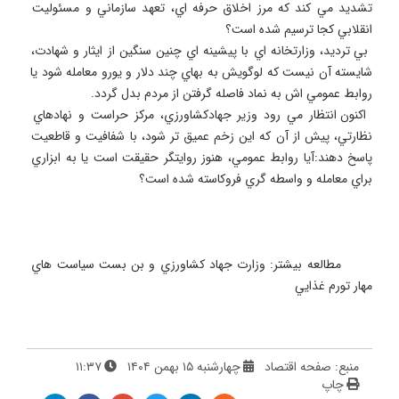
تشديد مي كند كه مرز اخلاق حرفه اي، تعهد سازماني و مسئوليت 
 بي ترديد، وزارتخانه اي با پيشينه اي چنين سنگين از ايثار و شهادت، 
شايسته آن نيست كه لوگويش به بهاي چند دلار و يورو معامله شود يا 
 اكنون انتظار مي رود وزير جهادكشاورزي، مركز حراست و نهادهاي 
نظارتي، پيش از آن كه اين زخم عميق تر شود، با شفافيت و قاطعيت 
پاسخ دهند:آيا روابط عمومي، هنوز روايتگر حقيقت است يا به ابزاري 
 مطالعه بيشتر: وزارت جهاد كشاورزي و بن بست سياست هاي 
مهار تورم غذايي
منبع: صفحه اقتصاد
چهارشنبه ۱۵ بهمن ۱۴۰۴
۱۱:۳۷
چاپ