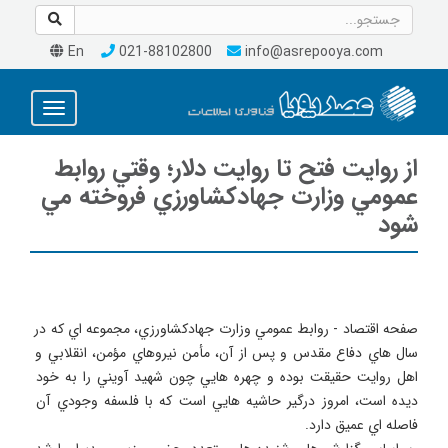
En
021-88102800
info@asrepooya.com
Toggle
avigation
از روايت فتح تا روايت دلار؛ وقتي روابط
عمومي وزارت جهادكشاورزي فروخته مي
شود
صفحه اقتصاد - روابط عمومي وزارت جهادكشاورزي، مجموعه اي كه در 
سال هاي دفاع مقدس و پس از آن، مأمن نيروهاي مؤمن، انقلابي و 
اهل روايت حقيقت بوده و چهره هايي چون شهيد آويني را به خود 
ديده است، امروز درگير حاشيه هايي است كه با فلسفه وجودي آن 