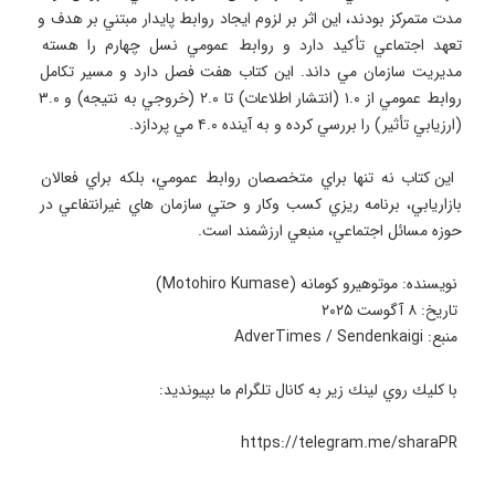
مدت متمركز بودند، اين اثر بر لزوم ايجاد روابط پايدار مبتني بر هدف و 
تعهد اجتماعي تأكيد دارد و روابط عمومي نسل چهارم را هسته 
مديريت سازمان مي داند. اين كتاب هفت فصل دارد و مسير تكامل 
روابط عمومي از ۱.۰ (انتشار اطلاعات) تا ۲.۰ (خروجي به نتيجه) و ۳.۰ 
 اين كتاب نه تنها براي متخصصان روابط عمومي، بلكه براي فعالان 
بازاريابي، برنامه ريزي كسب وكار و حتي سازمان هاي غيرانتفاعي در 
 https://telegram.me/sharaPR