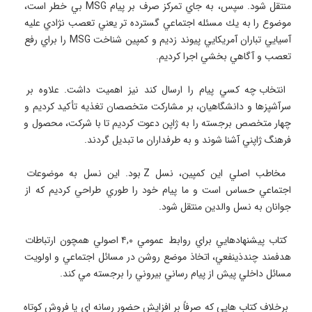
منتقل شود. سپس، به جاي تمركز صرف بر پيام MSG بي خطر است، 
موضوع را به يك مسئله اجتماعي گسترده تر يعني تعصب نژادي عليه 
آسيايي تباران آمريكايي پيوند زديم و كمپين شناخت MSG را براي رفع 
 انتخاب چه كسي پيام را ارسال كند نيز اهميت داشت. علاوه بر 
سرآشپزها و دانشگاهيان، بر مشاركت متخصصان تغذيه تأكيد كرديم و 
چهار متخصص برجسته را به ژاپن دعوت كرديم تا با شركت، محصول و 
 مخاطب اصلي اين كمپين، نسل Z بود. اين نسل به موضوعات 
اجتماعي حساس است و ما پيام خود را طوري طراحي كرديم كه از 
 كتاب پيشنهادهايي براي روابط عمومي ۴,۰ اصولي همچون ارتباطات 
هدفمند چندذينفعي، اتخاذ موضع روشن در مسائل اجتماعي و اولويت 
 برخلاف كتاب هايي كه صرفاً بر افزايش حضور رسانه اي يا فروش كوتاه 