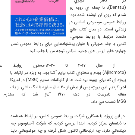
در دفتر مركزي شركت دنتسو 
(Dentsu)، با جمله اي روبه رو 
شدم كه روي آن نوشته شده بود: 
روابط عمومي موضوعي اساسي در 
زندگي است. در ميان كتاب هاي 
متعدد مرتبط با روابط عمومي، 
كتابي با جلد صورتي با عنوان پيشنهادهايي براي روابط عمومي نسل 
 از سال ۲۰۱۷ تا ۲۰۲۰، مسئ
(Ajinomoto) بودم و محتواي كتاب برايم آشنا بود، به ويژه در ارتباط با 
پروژه اي كه براي بهبود برداشت ها از گلوتامات سديم (MSG) در آمريكا 
اجرا كرديم. اين پروژه پس از بيش از ۴۰ سال مبارزه با انگ ناشي از يك 
مقاله نادرست در دهه ۱۹۷۰ آغاز شد
 در اين پروژه، با همكاري شركت روابط عمومي ادلمن، بر ارتباط هدفمند 
با ذينفعان تمركز كرديم. ابتدا بررسي كرديم كه شركت آجينوموتو چه 
ذينفعاني دارد، چه ارتباطاتي تاكنون شكل گرفته و چه موضوعاتي بايد 