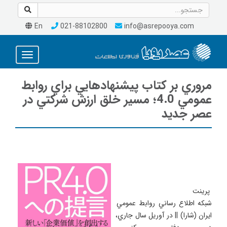
En
021-88102800
info@asrepooya.com
Toggle
avigation
مروري بر كتاب پيشنهادهايي براي روابط
عمومي 4.0؛ مسير خلق ارزش شركتي در
عصر جديد
شبكه اطلاع رساني روابط عمومي 
ايران (شارا) || در آوريل سال جاري، 