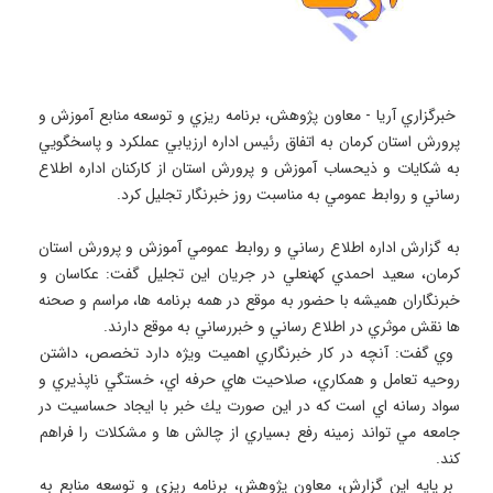
 خبرگزاري آريا - معاون پژوهش، برنامه ريزي و توسعه منابع آموزش و 
پرورش استان كرمان به اتفاق رئيس اداره ارزيابي عملكرد و پاسخگويي 
به شكايات و ذيحساب آموزش و پرورش استان از كاركنان اداره اطلاع 
به گزارش اداره اطلاع رساني و روابط عمومي آموزش و پرورش استان 
كرمان، سعيد احمدي كهنعلي در جريان اين تجليل گفت: عكاسان و 
خبرنگاران هميشه با حضور به موقع در همه برنامه ها، مراسم و صحنه 
 وي گفت: آنچه در كار خبرنگاري اهميت ويژه دارد تخصص، داشتن 
روحيه تعامل و همكاري، صلاحيت هاي حرفه اي، خستگي ناپذيري و 
سواد رسانه اي است كه در اين صورت يك خبر با ايجاد حساسيت در 
جامعه مي تواند زمينه رفع بسياري از چالش ها و مشكلات را فراهم 
 بر پايه اين گزارش، معاون پژوهش، برنامه ريزي و توسعه منابع به 