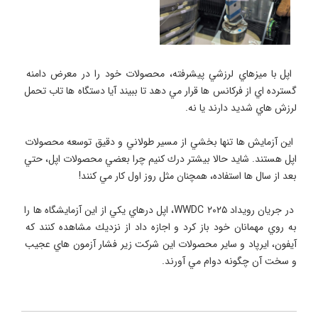
 اپل با ميزهاي لرزشي پيشرفته، محصولات خود را در معرض دامنه 
گسترده اي از فركانس ها قرار مي دهد تا ببيند آيا دستگاه ها تاب تحمل 
 اين آزمايش ها تنها بخشي از مسير طولاني و دقيق توسعه محصولات 
اپل هستند. شايد حالا بيشتر درك كنيم چرا بعضي محصولات اپل، حتي 
 در جريان رويداد WWDC ۲۰۲۵، اپل درهاي يكي از اين آزمايشگاه ها را 
به روي مهمانان خود باز كرد و اجازه داد از نزديك مشاهده كنند كه 
آيفون، ايرپاد و ساير محصولات اين شركت زير فشار آزمون هاي عجيب 
و سخت آن چگونه دوام مي آورند.