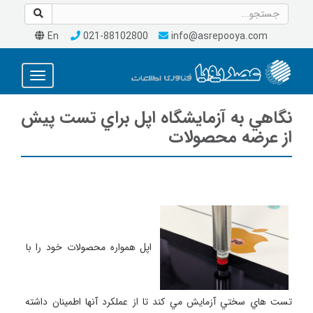
En
021-88102800
info@asrepooya.com
Toggle
avigation
نگاهي به آزمايشگاه اپل براي تست پيش
از عرضه محصولات
 اپل همواره محصولات خود را با 
تست هاي سختي آزمايش مي كند تا از عملكرد آنها اطمينان داشته 