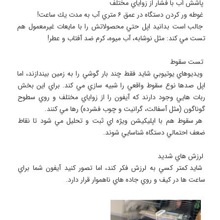
 جالب است بدانيد اپل حتي محصولاتش را با مايعات غيرمعمول هم 
 ويديوهاي يوتيوبي شايد فقط چند بار گوشي را به زمين بيندازند، اما 
اپل صدها نوع سقوط واقعي را شبيه سازي مي كند. براي اين بخش 
ربات هايي وجود دارند كه آيفون را از زواياي مختلف و روي سطوح 
 هر سقوط هم با اپليكيشن ويژه اي ثبت و تحليل مي شود تا نقاط 
 شايد كمتر كسي به لرزش فكر كند، اما تصور كنيد آيفون شما براي 