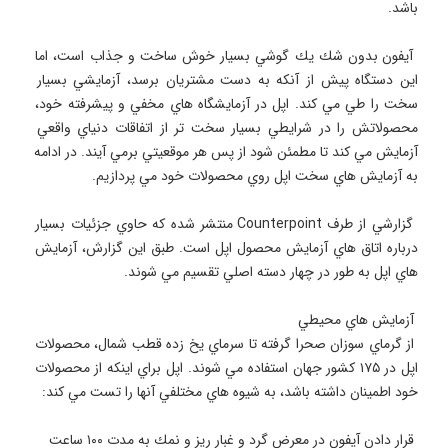
 آيفون بدون شك يك گوشي بسيار خوش ساخت و جذاب است، اما 
اين دستگاه پيش از آنكه به دست مشتريان برسد، آزمايشي بسيار 
سخت را طي مي كند. اپل در آزمايشگاه هاي مخفي و پيشرفته خود، 
محصولاتش را در شرايطي بسيار سخت تر از اتفاقات دنياي واقعي 
آزمايش مي كند تا مطمئن شود از پس هر موقعيتي برمي آيند. در ادامه 
 گزارشي از طرف Counterpoint منتشر شده كه حاوي جزئيات بسيار 
درباره اتاق هاي آزمايش محصول اپل است. طبق اين گزارش، آزمايش 
 از گرماي سوزان صحرا گرفته تا سرماي يخ زده قطب شمال، محصولات 
اپل در ۱۷۵ كشور جهان استفاده مي شوند. اپل براي اينكه از محصولات 