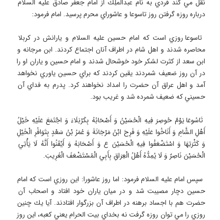
نقل مي كند فردي به نام عبدالملِك از امام جعفر صادق عليه السلام 
 تاسوعا روزي است كه امام حسين عليه السلام و يارانش در كربلا 
محاصره شدند و اهل شام در اطراف آنان اجتماع كردند. ابن مرجانه و 
ابن سعد از كثرت لشكر خود خوشحال شدند و امام حسين و ياران او را 
در آن روز ضعيف شمردند يقين كردند كه براي حسين ياوري نخواهد 
آمد و اهل عراق آن حضرت را امداد نخواهند كرد. پدرم به فداي آن 
 تَاسُوعَا يَوْمٌ حُوصِرَ فِيهِ الْحُسَيْنُ وَ أَصْحَابُهُ بِكَرْبَلَاءَ وَ اجْتَمَعَ عَلَيْهِ خَيْلُ 
أَهْلِ الشَّامِ وَ أَنَاخُوا عَلَيْهِ وَ فَرِحَ ابْنُ مَرْجَانَةَ وَ عُمَرُ بْنُ سَعْدٍ بِتَوَافُرِ الْخَيْلِ 
وَ كَثْرَتِهَا وَ اسْتَضْعَفُوا فِيهِ الْحُسَيْنَ ع وَ أَصْحَابَهُ وَ أَيْقَنُوا أَنَّهُ لَا يَأْتِي 
 سپس امام عليه السلام فرمود: اما روز عاشورا: اين روزي است كه امام 
حسين دچار مصيبت شد و در ميان ياران خود افتاد و اصحاب آن 
حضرت هم با اجساد برهنه در اطراف آن بزرگوار افتادند. آيا يك چنين 
روزي را مي توان روزه گرفت نه بخداي بيت الحرام يعني كعبه، اين روز 