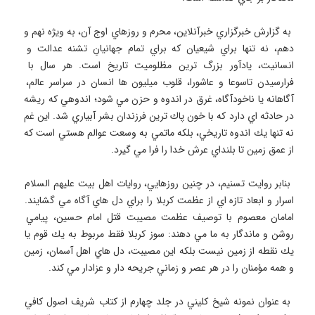
 به گزارش خبرگزاري خبرآنلاين، محرم و روزهاي اوج آن، به ويژه نهم و 
دهم، نه تنها براي شيعيان كه براي تمام جهانيانِ تشنه عدالت و 
انسانيت، يادآور بزرگ ترين مظلوميت تاريخ است. هر سال با 
فرارسيدن تاسوعا و عاشورا، قلوب ميليون ها انسان در سراسر عالم، 
آگاهانه يا ناخودآگاه، غرق در اندوه و حزن مي شود؛ اندوهي كه ريشه 
در حادثه اي دارد كه با خون پاك ترين فرزندان بشر آبياري شد. اين غم 
نه تنها يك اندوه تاريخي، بلكه ماتمي به وسعت عوالم هستي است كه 
 بنابر روايت تسنيم، در چنين روزهايي، روايات اهل بيت عليهم السلام 
اسرار و ابعاد تازه اي از عظمت كربلا را براي دل هاي آگاه مي گشايند. 
امامان معصوم با توصيف عظمت مصيبت قتل امام حسين، پيامي 
روشن و ماندگار به ما مي دهند: سوز كربلا فقط مربوط به يك قوم يا 
يك نقطه از زمين نيست بلكه اين مصيبت، دل هاي اهل آسمان، زمين 
 به عنوان نمونه شيخ كليني در جلد چهارم از كتاب شريف اصول كافي 