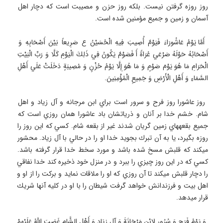
روز روزه گرفتن نيست. بلكه روز حزن و مصيبت است كه دچار اهل 
 أَمَّا يَوْمُ عَاشُورَاءَ فَيَوْمٌ أُصِيبَ فِيهِ الْحُسَيْنُ ع صَرِيعاً بَيْنَ أَصْحَابِهِ وَ 
أَصْحَابُهُ حَوْلَهُ صَرْعَي عُرَاةً أَ فَصَوْمٌ يَكُونُ فِي ذَلِكَ الْيَوْمِ كَلَّا وَ رَبِّ الْبَيْتِ 
الْحَرَامِ مَا هُوَ يَوْمَ صَوْمٍ وَ مَا هُوَ إِلَّا يَوْمُ حُزْنٍ وَ مُصِيبَةٍ دَخَلَتْ عَلَي أَهْلِ 
 روز عاشورا روز فرح و سرور است براي ابن مرجانه و آل زياد و اهل 
شام. خشم خدا بر آنان و ذرياتشان باد عاشورا همان روزي است كه 
جميع بقعه‏هاي زمين گريان شدند غير از بقعه شام. كسي كه اين روز را 
روزه بگيرد، يا به آن تبرك بجويد خدا او را در حالي با آل زياد. محشور 
ميكند كه قلبش مسخ شده باشد و مورد سخط خدا قرار گرفته باشد. 
كسي كه در اين روز چيزي را ببرد و در منزل خود ذخيره كند خدا نفاقي 
را دچار قلبش ميكند تا آن روزي كه او را ملاقات نمايد و بركت را از او و 
اهل بيت و فرزندانش خواهد گرفت شيطان را با او در كليه آنها شريك 
 وَ يَوْمُ فَرَحٍ وَ سُرُورٍ لِابْنِ مَرْجَانَةَ وَ آلِ زِيَادٍ وَ أَهْلِ الشَّامِ غَضِبَ اللَّهُ عَلَيْهِمْ 