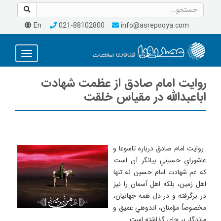
En
021-88102800
info@asrepooya.com
Toggle
avigation
روايت امام صادق از عظمت شهادت
اباعبدالله در مقياس خلقت
 روايت امام صادق درباره تاسوعا و 
عاشوراي حسيني بيانگر آن است 
كه غم شهادت امام حسين نه تنها 
اهل زمين، بلكه اهل آسمان را نيز 
در برگرفته و در دل همه جهانيان، 
مخصوصاً مؤمنان، اندوهي عميق و 