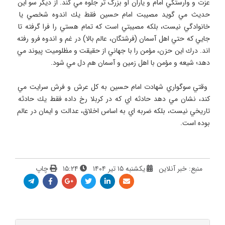
عزت و وارستگي امام و ياران او بزرگ تر جلوه مي كند. از ديگر سو اين 
حديث مي گويد مصيبت امام حسين فقط يك اندوه شخصي يا 
خانوادگي نيست، بلكه مصيبتي است كه تمام هستي را فرا گرفته تا 
جايي كه حتي اهل آسمان (فرشتگان، عالم بالا) در غم و اندوه فرو رفته 
اند. درك اين حزن، مؤمن را با جهاني از حقيقت و مظلوميت پيوند مي 
 وقتي سوگواري شهادت امام حسين به كل عرش و فرش سرايت مي 
كند، نشان مي دهد حادثه اي كه در كربلا رخ داده فقط يك حادثه 
تاريخي نيست، بلكه ضربه اي به اساس اخلاق، عدالت و ايمان در عالم 
بوده است.
منبع: خبر آنلاین
یکشنبه ۱۵ تیر ۱۴۰۴
۱۵:۲۴
چاپ