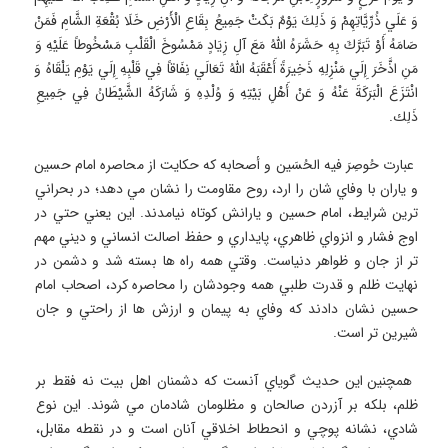
وَ عَلَي ذُرِّيَّاتِهِمْ وَ ذَلِكَ يَوْمٌ بَكَتْ جَمِيعُ بِقَاعِ الْأَرْضِ خَلَا بُقْعَةِ الشَّامِ فَمَنْ 
صَامَهُ أَوْ تَبَرَّكَ بِهِ حَشَرَهُ اللَّهُ مَعَ آلِ زِيَادٍ مَمْسُوخَ الْقَلْبِ مَسْخُوطاً عَلَيْهِ وَ 
مَنِ اذَّخَرَ إِلَي مَنْزِلِهِ ذَخِيرَةً أَعْقَبَهُ اللَّهُ تَعَالَي نِفَاقاً فِي قَلْبِهِ إِلَي يَوْمِ يَلْقَاهُ وَ 
انْتَزَعَ الْبَرَكَةَ عَنْهُ وَ عَنْ أَهْلِ بَيْتِهِ وَ وُلْدِهِ وَ شَارَكَهُ الشَّيْطَانُ فِي جَمِيعِ 
 عبارت حُوصِرَ فيه الحُسَين و أصحابه كه حكايت از محاصره امام حسين 
و ياران با وفاي شان را ارد، روح مقاومت را نشان مي دهد؛ در بحراني 
ترين شرايط، امام حسين و يارانش كوتاه نيامدند. اين يعني حتي در 
اوج فشار و انزواي ظاهري، پايداري و حفظ اصالت انساني و ديني مهم 
تر از جان و ظواهر دنياست. وقتي همه راه ها بسته شد و دشمن در 
نهايت ظلم و قدرت طلبي همه وجودشان را محاصره كرد، اصحاب امام 
حسين نشان دادند كه وفاي به پيمان و ارزش ها از راحتي و جان 
 همچنين اين حديث گوياي آنست كه دشمنان اهل بيت نه فقط بر 
ظلم، بلكه بر آزردن صالحان و مظلومان شادمان مي شوند. اين نوع 
شادي، نشانه پوچي و انحطاط اخلاقي آنان است و در نقطه مقابل، 