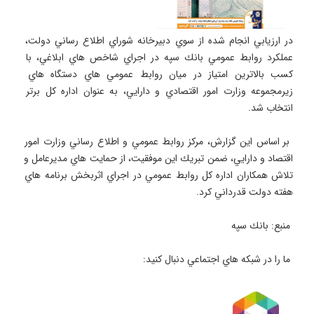
در ارزيابي انجام شده از سوي دبيرخانه شوراي اطلاع رساني دولت، 
عملكرد روابط عمومي بانك سپه در اجراي شاخص هاي ابلاغي، با 
كسب بالاترين امتياز در ميان روابط عمومي هاي دستگاه هاي 
زيرمجموعه وزارت امور اقتصادي و دارايي، به عنوان اداره كل برتر 
 بر اساس اين گزارش، مركز روابط عمومي و اطلاع رساني وزارت امور 
اقتصاد و دارايي، ضمن تبريك اين موفقيت، از حمايت هاي مديرعامل و 
تلاش همكاران اداره كل روابط عمومي در اجراي اثربخش برنامه هاي 