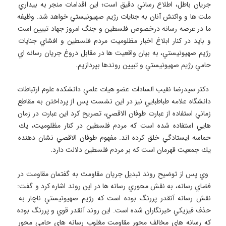
جريان باطل، اطلاع رساني دقيق است؛ اين اقدامات منجر به بيداري 
ملت ها و واكنش آنان به جنايات رژيم صهيونيستي خواهد شد. وظيفه 
ما در عرصه رسانه درخصوص فلسطين و جنگ امروز جهاد تبيين است 
و بايد در كنار ابلاغ اخبار مظلوميت مردم فلسطين و افشاي جنايات 
رژيم صهيونيستي، به بيان واقعيت ها در مقابل دروغ جريان رسانه اي 
 دكتر سيدرضا نقيب السادات عضو هيات علمي دانشكده علوم ارتباطات 
دانشگاه علامه طباطبايي نيز در اين نشست پس از پرداختن به مقاطع 
زماني استفاده از عبارت طوفان الاقصي، تصريح كرد اين عبارت در زمان 
هايي استفاده شده است كه مردم فلسطين در كنار مظلوميت، يك 
حماسه ايستادگي خلق كرده اند. مفهوم طوفان الاقصي نشان دهنده 
 وي پس از توضيح روند تبديل جريان مقاومت به گفتمان مقاومت در 
فضاي رسانه، به نقش محوري رسانه ها در اين روند اشاره كرد و گفت: 
نقش رسانه آنقدر پررنگ بوده است كه رژيم صهيونيستي ناچار به 
حذف فيزيكي خبرنگاران شده است. اين روند آنقدر قوي و پررنگ بوده 
كه رسانه هاي مخالف محور مقاومت مغلوب رسانه هاي حامي محور 