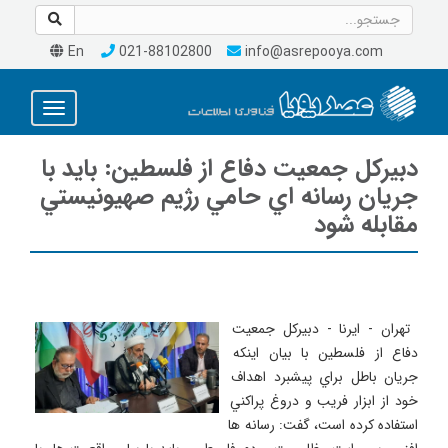
En
021-88102800
info@asrepooya.com
Toggle
avigation
دبيركل جمعيت دفاع از فلسطين: بايد با
جريان رسانه اي حامي رژيم صهيونيستي
مقابله شود
 تهران - ايرنا - دبيركل جمعيت 
دفاع از فلسطين با بيان اينكه 
جريان باطل براي پيشبرد اهداف 
خود از ابزار فريب و دروغ پراكني 
استفاده كرده است، گفت: رسانه ها 