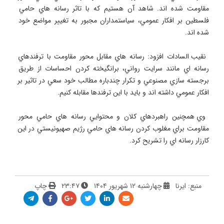
مقاومت شده اند. شاهد آن هستيم كه با تاثر رسانه هاي حامي 
فلسطين بر افكار عمومي، سياستمداران مجبور به تغيير مواضع خود 
 نقيب السادات افزود: رسانه هاي مقابل محور مقاومت با ترفندهاي 
رسانه اي مانند سرايت رواني، برانگيخته كردن احساسات از طريق 
برجسته سازي مصنوعي و تكرار چندباره مطالب خود سعي در تاثير بر 
 وي همچنين راهبردهاي كلان و محتوايي رسانه هاي حامي محور 
مقاومت براي مغلوب كردن رسانه هاي حامي رژيم صهيونيستي در اين 
كارزار رسانه اي را تشريح كرد.
منبع: ایرنا
چهارشنبه ۱۲ شهریور ۱۴۰۴
۲۳:۴۷
چاپ