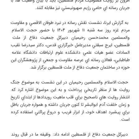
افزون بر روايت مظلوميت مردم فلسطين، بايد با بيان واقعيت ها، با 
 به گزارش ايرنا، نشست نقش رسانه در نبرد طوفان الاقصي و مقاومت 
مردم غزه روز سه شنبه ۱۱ شهريور ۱۴۰۴ با حضور حجت الاسلام 
والمسلمين محمدحسن رحيميان دبيركل جمعيت دفاع از ملت 
فلسطين، ايرج سبقتي مديرعامل خبرگزاري قدس، دكتر سيدرضا نقيب 
السادات عضو هيات علمي دانشكده علوم ارتباطات دانشگاه علامه 
طباطبايي، فعالان رسانه اي عرصه مقاومت و جمعي از پژوهشگران اين 
 حجت الاسلام والمسلمين رحيميان در اين نشست به موضوع جنگ 
روايت ها از منظر تاريخي پرداخت و به اين موضوع اشاره كرد كه 
انتشار روايت هاي ناصحيح براي قلب ماهيت رويدادها از ابتداي تاريخ 
و زمان خلفت آدم ابوالبشر تا كنون جريان داشته و همواره جريان باطل 
براي پيشبرد اهداف خود، از ابزار فريب و دروغ پراكني استفاده كرده 
 دبيركل جمعيت دفاع از فلسطين ادامه داد: وظيفه ما در قبال روند 