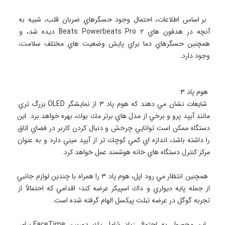
 بر اساس اطلاعات، احتمال وجود حسگرهاي ضربان قلب، شبيه به 
آنچه در هدفون هاي Beats Powerbeats Pro ۲ ديده شد، و 
همچنين حسگرهاي دما براي پايش وضعيت هاي مختلف سلامت، 
 شايعات نشان مي دهند كه هوم پاد ۳ از نمايشگر OLED بزرگ تري 
مانند آيپد پرو و برخي از مدل هاي برتر مك بوك، بهره خواهد برد. اين 
دستگاه ممكن است توانايي چرخش و دنبال كردن كاربر در فضاي اتاق 
را داشته باشد، اندازه اي كمي كوچك تر از آيپد ميني دارد و به عنوان 
 همچنين انتظار مي رود اپل، هوم پاد ۳ را همراه با چندين لوازم جانبي 
از جمله پايه ديواري و داك اسپيكر عرضه كند؛ اقدامي كه احتمالاً از 
 اين محصول به احتمال زياد شامل يك دوربين FaceTime براي 