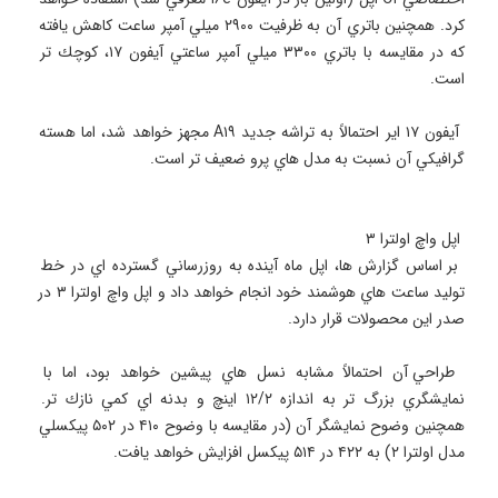
كرد. همچنين باتري آن به ظرفيت ۲۹۰۰ ميلي آمپر ساعت كاهش يافته 
كه در مقايسه با باتري ۳۳۰۰ ميلي آمپر ساعتي آيفون ۱۷، كوچك تر 
 آيفون ۱۷ اير احتمالاً به تراشه جديد A۱۹ مجهز خواهد شد، اما هسته 
 بر اساس گزارش ها، اپل ماه آينده به روزرساني گسترده اي در خط 
توليد ساعت هاي هوشمند خود انجام خواهد داد و اپل واچ اولترا ۳ در 
 طراحي آن احتمالاً مشابه نسل هاي پيشين خواهد بود، اما با 
نمايشگري بزرگ تر به اندازه ۱۲/۲ اينچ و بدنه اي كمي نازك تر. 
همچنين وضوح نمايشگر آن (در مقايسه با وضوح ۴۱۰ در ۵۰۲ پيكسلي 