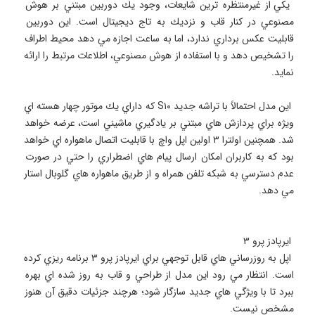
 يكي از غيرمنتظره ترين شايعات، وجود يك دوربين مبتني بر هوش 
مصنوعي در كنار قاب و نزديك به تاج ديجيتال است. اين دوربين 
قابليت عكس برداري ندارد، اما به ساعت اجازه مي دهد محيط اطراف 
را تشخيص دهد و با استفاده از هوش مصنوعي، اطلاعات مرتبط را ارائه 
 اين مدل احتمالاً با تراشه جديد S۱۰ كه داراي يك موتور چهار هسته اي 
ويژه براي پردازش هاي مبتني بر يادگيري ماشيني است، عرضه خواهد 
شد. همچنين اولترا ۳ اولين اپل واچ با قابليت اتصال ماهواره اي خواهد 
بود كه به كاربران امكان ارسال پيام هاي اضطراري را حتي در صورت 
عدم دسترسي به شبكه تلفن همراه و از طريق ماهواره هاي گلوبال استار 
 اپل به روزرساني هاي قابل توجهي براي ايرپادز پرو ۳ برنامه ريزي كرده 
است. انتظار مي رود اين مدل از طراحي و قاب به روز شده اي بهره 
ببرد تا با ويژگي هاي جديد سازگار شود؛ هرچند جزئيات دقيق آن هنوز 