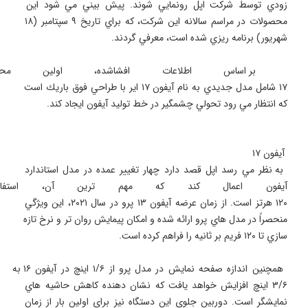
زودي توسط شركت اپل رونمايي شوند. پيش بيني مي شود اين 
محصولات در مراسم سالانه اين شركت، كه براي تاريخ ۹ سپتامبر (۱۸ 
 بر اساس اطلاعات افشاشده، اولين م
۱۷ شامل مدل جديدي به نام آيفون ۱۷ اير با طراحي فوق باريك است 
 به نظر مي رسد اپل قصد دارد چهار تغيير عمده در مدل استاندارد 
آيفون اعمال كند كه مهم ترين آن، استفاد
۱۲۰ هرتز است. از زمان عرضه آيفون ۱۳ پرو در سال ۲۰۲۱، اين ويژگي 
منحصراً در مدل هاي پرو ارائه شده و امكان پيمايش روان تر و نرخ تازه 
 همچنين اندازه صفحه نمايش در مدل پرو از ۱/۶ اينچ در آيفون ۱۶ به 
۳/۶ اينچ افزايش خواهد يافت كه نشان دهنده كاهش حاشيه هاي 
نمايشگر است. دوربين جلوي اين دستگاه نيز براي اولين بار از زمان 