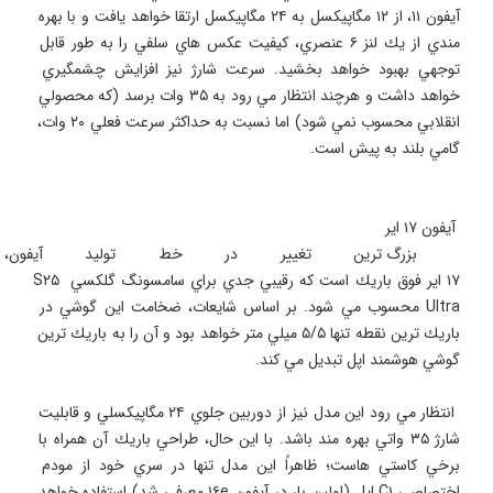
آيفون ۱۱، از ۱۲ مگاپيكسل به ۲۴ مگاپيكسل ارتقا خواهد يافت و با بهره 
مندي از يك لنز ۶ عنصري، كيفيت عكس هاي سلفي را به طور قابل 
توجهي بهبود خواهد بخشيد. سرعت شارژ نيز افزايش چشمگيري 
خواهد داشت و هرچند انتظار مي رود به ۳۵ وات برسد (كه محصولي 
انقلابي محسوب نمي شود) اما نسبت به حداكثر سرعت فعلي ۲۰ وات، 
 بزرگ ترين تغيير در خط توليد آيفون
۱۷ اير فوق باريك است كه رقيبي جدي براي سامسونگ گلكسي S۲۵ 
Ultra محسوب مي شود. بر اساس شايعات، ضخامت اين گوشي در 
باريك ترين نقطه تنها ۵/۵ ميلي متر خواهد بود و آن را به باريك ترين 
 انتظار مي رود اين مدل نيز از دوربين جلوي ۲۴ مگاپيكسلي و قابليت 
شارژ ۳۵ واتي بهره مند باشد. با اين حال، طراحي باريك آن همراه با 
برخي كاستي هاست؛ ظاهراً اين مدل تنها در سري خود از مودم 
اختصاصي C۱ اپل (اولين بار در آيفون ۱۶e معرفي شد) استفاده خواهد 