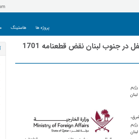
com
پروژه ها
هاستینگ
م
قطر: حمله اسرائيل به نيروهاي يونيفل در جنوب لبنان نقض قطعنامه 1701
آ
رژيم 
بنان 
شرق، 
رژيم 
بنان 