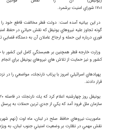
(يونيفل) آن را نقض قوانين بي
 در اين بيانيه آمده است: دولت قطر مخالفت قاطع خود را ب
گونه تجاوز عليه نيروهاي يونيفل كه نقش حياتي در حفظ امنيت
 وزارت خارجه قطر همچنين بر همبستگي كامل اين كشور با جم
 پهپادهاي اسرائيلي امروز با پرتاب نارنجك، مواضعي را در 
 ماموريت نيروهاي حافظ صلح در لبنان، ماه اوت (نهم شهري