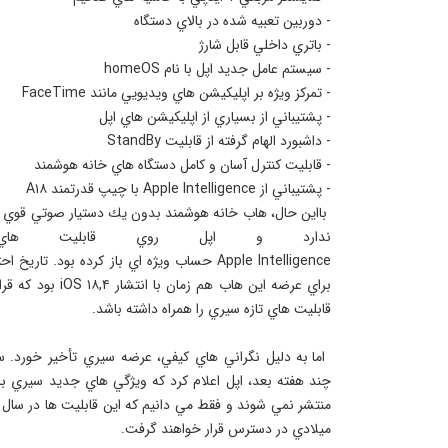
- پشتيباني از Apple Intelligence با چيپ قدرتمند A۱۸ 
 بااين حال، هاب خانه هوشمند بدون يك دستيار صوتي قوي 
ندارد و اپل روي قابليت ها
Apple Intelligence حساب ويژه اي باز كرده بود. تاريخ 
براي عرضه اين هاب هم زمان با انتشار ۸,۴
 اما به دليل نگراني هاي كيفي، عرضه سيري تأخير خورد.
چند هفته بعد، اپل اعلام كرد كه ويژگي هاي جديد سيري با
منتشر نمي شوند و فقط مي دانيم كه اين قابليت ها در سال آ