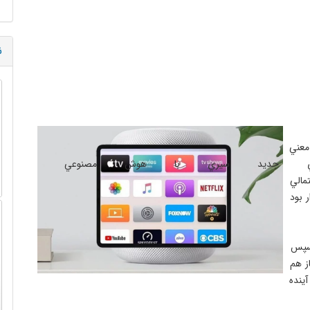
ن
معني 
ي جديد سيري با هوش مصنوعي 
احتمالي 
iOS ۱ بود كه قرار بود 
 سپس 
ز هم 
ينده 