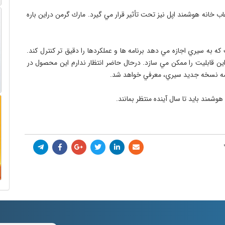
هاب خانه هوشمند اپل نيز تحت تأثير قرار مي گيرد. مارك گرمن دراين باره 
 جديدي از App Intents وابسته است كه به سيري اجازه مي دهد برنامه ها و عملكردها را دقيق تر كنترل كند. 
ن هاب عمدتاً با فرمان صوتي كار مي كند و App Intents اين قابليت را ممكن مي سازد. درحال حاضر انتظار ندارم اين محصول در 