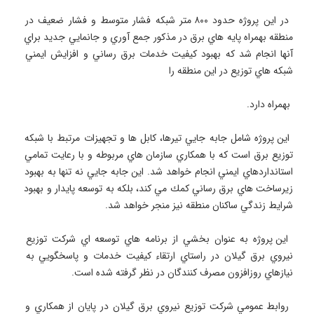
 در اين پروژه حدود ۸۰۰ متر شبكه فشار متوسط و فشار ضعيف در 
منطقه بهمراه پايه هاي برق در مذكور جمع آوري و جانمايي جديد براي 
آنها انجام شد كه بهبود كيفيت خدمات برق رساني و افزايش ايمني 
 اين پروژه شامل جابه جايي تيرها، كابل ها و تجهيزات مرتبط با شبكه 
توزيع برق است كه با همكاري سازمان هاي مربوطه و با رعايت تمامي 
استانداردهاي ايمني انجام خواهد شد. اين جابه جايي نه تنها به بهبود 
زيرساخت هاي برق رساني كمك مي كند، بلكه به توسعه پايدار و بهبود 
 اين پروژه به عنوان بخشي از برنامه هاي توسعه اي شركت توزيع 
نيروي برق گيلان در راستاي ارتقاء كيفيت خدمات و پاسخگويي به 
 روابط عمومي شركت توزيع نيروي برق گيلان در پايان از همكاري و 