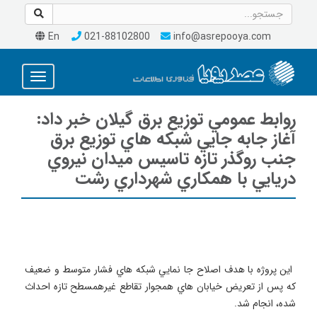
En
021-88102800
info@asrepooya.com
Toggle
avigation
روابط عمومي توزيع برق گيلان خبر داد:
آغاز جابه جايي شبكه هاي توزيع برق
جنب روگذر تازه تاسيس ميدان نيروي
دريايي با همكاري شهرداري رشت
 اين پروژه با هدف اصلاح جا نمايي شبكه هاي فشار متوسط و ضعيف 
كه پس از تعريض خيابان هاي همجوار تقاطع غيرهمسطح تازه احداث 