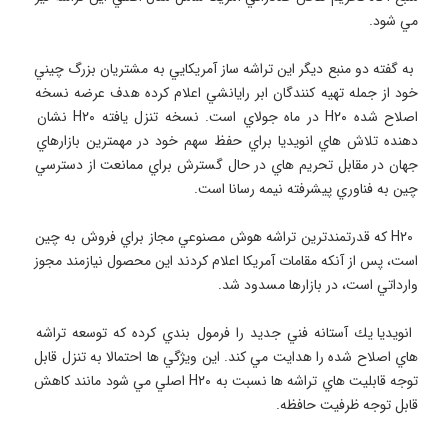
 به گفته دو منبع ديگر اين تراشه ساز آمريكايي به مشتريان بزرگ چيني 
خود از جمله تهيه كنندگان ابر رايانشي اعلام كرده هدف عرضه نسخه 
اصلاح شده H۲۰ در ماه جولاي است. نسخه تنزل يافته H۲۰ نشان 
دهنده تلاش هاي انويديا براي حفظ سهم خود در مهمترين بازارهاي 
جهان در مقابل تحريم هاي در حال گسترش براي ممانعت از دسترسي 
 H۲۰ كه قدرتمندترين تراشه هوش مصنوعي مجاز براي فروش به چين 
است، پس از آنكه مقامات آمريكا اعلام كردند اين محصول نيازمند مجوز 
 انويديا يك آستانه فني جديد را فرمول بندي كرده كه توسعه تراشه 
هاي اصلاح شده را هدايت مي كند. اين ويژگي ها احتمالا به تنزل قابل 
توجه قابليت هاي تراشه ها نسبت به H۲۰ اصلي مي شود مانند كاهش 
قابل توجه ظرفيت حافظه.