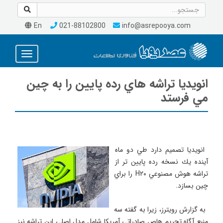
En
021-88102800
info@asrepooya.com
Toggle
avigation
انويديا تراشه هاي رده پايين را به چين
مي فرستد
 انويديا تصميم دارد طي دو ماه 
آينده يك نسخه رده پايين تر از 
تراشه هوش مصنوعي H۲۰ را براي 
 به گزارش رويترز، زيرا به گفته سه 
منبع آگاه تحريم هاص صادراتي آمريكا شامل مدل اصلي اين تراشه نيز 