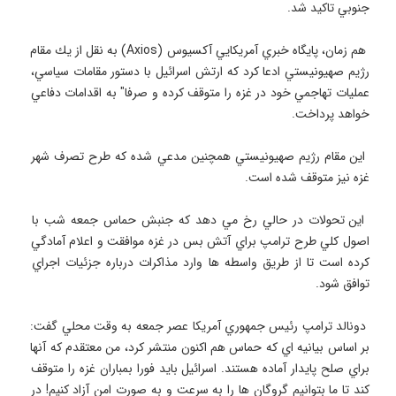
 هم زمان، پايگاه خبري آمريكايي آكسيوس (Axios) به نقل از يك مقام 
رژيم صهيونيستي ادعا كرد كه ارتش اسرائيل با دستور مقامات سياسي، 
عمليات تهاجمي خود در غزه را متوقف كرده و صرفا" به اقدامات دفاعي 
 اين مقام رژيم صهيونيستي همچنين مدعي شده كه طرح تصرف شهر 
 اين تحولات در حالي رخ مي دهد كه جنبش حماس جمعه شب با 
اصول كلي طرح ترامپ براي آتش بس در غزه موافقت و اعلام آمادگي 
كرده است تا از طريق واسطه ها وارد مذاكرات درباره جزئيات اجراي 
 دونالد ترامپ رئيس جمهوري آمريكا عصر جمعه به وقت محلي گفت: 
بر اساس بيانيه اي كه حماس هم اكنون منتشر كرد، من معتقدم كه آنها 
براي صلح پايدار آماده هستند. اسرائيل بايد فورا بمباران غزه را متوقف 
كند تا ما بتوانيم گروگان ها را به سرعت و به صورت امن آزاد كنيم! در 