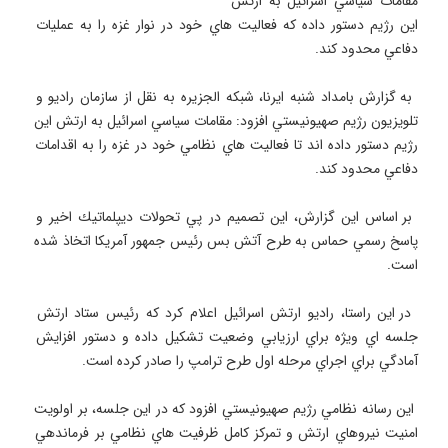
مقامات سياسي اسرائيل به ارتش 
اين رژيم دستور داده كه فعاليت هاي خود در نوار غزه را به عمليات 
 به گزارش بامداد شنبه ايرنا، شبكه الجزيره به نقل از سازمان راديو و 
تلويزيون رژيم صهيونيستي افزود: مقامات سياسي اسرائيل به ارتش اين 
رژيم دستور داده اند تا فعاليت هاي نظامي خود در غزه را به اقدامات 
 بر اساس اين گزارش، اين تصميم در پي تحولات ديپلماتيك اخير و 
پاسخ رسمي حماس به طرح آتش بس رئيس جمهور آمريكا اتخاذ شده 
 در اين راستا، راديو ارتش اسرائيل اعلام كرد كه رئيس ستاد ارتش 
جلسه اي ويژه براي ارزيابي وضعيت تشكيل داده و دستور افزايش 
 اين رسانه نظامي رژيم صهيونيستي افزود كه در اين جلسه، بر اولويت 
امنيت نيروهاي ارتش و تمركز كامل ظرفيت هاي نظامي بر فرماندهي 