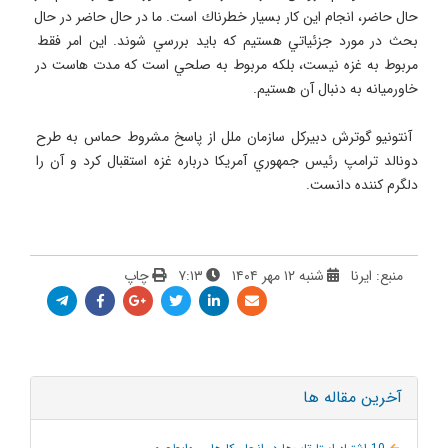
حال حاضر، انجام اين كار بسيار خطرناك است. ما در حال حاضر در حال 
بحث در مورد جزئياتي هستيم كه بايد بررسي شوند. اين امر فقط 
مربوط به غزه نيست، بلكه مربوط به صلحي است كه مدت هاست در 
 آنتونيو گوترش دبيركل سازمان ملل از پاسخ مشروط حماس به طرح 
دونالد ترامپ رئيس جمهوري آمريكا درباره غزه استقبال كرد و آن را 
دلگرم كننده دانست.
منبع: ایرنا
شنبه ۱۲ مهر ۱۴۰۴
۷:۱۳
چاپ
آخرین مقاله ها