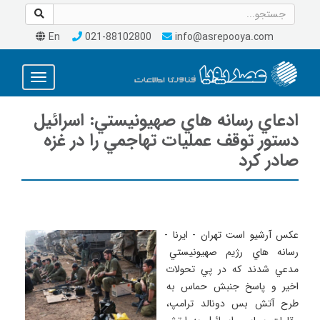
En
021-88102800
info@asrepooya.com
Toggle
avigation
ادعاي رسانه هاي صهيونيستي: اسرائيل
دستور توقف عمليات تهاجمي را در غزه
صادر كرد
عكس آرشيو است تهران - ايرنا - 
رسانه هاي رژيم صهيونيستي 
مدعي شدند كه در پي تحولات 
اخير و پاسخ جنبش حماس به 
طرح آتش بس دونالد ترامپ، 