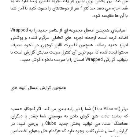
مي كند. اين بخش براي اولين بار يك تجربه تعاملي زنده دارد كه به 
شما اجازه مي دهد حداكثر ۹ نفر از دوستانتان را دعوت كنيد تا آمار شما 
 اسپاتيفاي همچنين امسال مجموعه اي از عناصر جديد را به Wrapped 
اضافه كرده است، ازجمله تجربه هاي تعاملي سرگرم كننده و پوشش 
انواع جديد رسانه. همچنين تغييرات قابل توجهي در نحوه مصرف 
محتوا ايجاد شده كه مهم ترين آن كنترل سرعت نمايش گزارش است تا 
 همچنين گزارش امسال آلبوم هاي 
برتر (Top Albums) شما را نيز رتبه بندي مي كند. اگر كنجكاو هستيد 
كه بدانيد عادت هاي گوش دادن به موسيقي شما چقدر با ديگران 
هماهنگ است، مي توانيد بخش جديد Clubs را بررسي كنيد. در 
گزارش امسال شش كلاب وجود دارد كه هركدام حال وهواي اختصاصي 