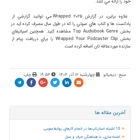
 علاوه براين، در گزارش Wrapped ۲۰۲۵ مي توانيد گزارشي از 
پادكست ها و كتاب هاي صوتي را كه در طول سال مصرف كرده ايد در 
بخش Top Audiobook Genre مشاهده كنيد. همچنين اسپاتيفاي 
بخش Wrapped Your Podcaster Clip را براي دريافت پيام از 
سازنده موردعلاقه تان اضافه كرده است.
منبع: دیجیاتو
چهارشنبه ۱۲ آذر ۱۴۰۴
۱۹:۵۳
چاپ
آخرین مقاله ها
10 اشتباه استارتاپ‌ها در انجام کارهای روابط‌عمومی
اعتمادسازی، با هماهنگی حرف و عمل