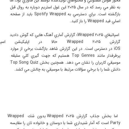
محور هوش مصنوعي و محتواهاي توليدشده توسط اين فناوري بود، اما 
به نظر مي رسد كه در سال ۲۰۲۵ اين غول استريم دوباره به روال قبل 
بازگشته است. براي دسترسي به Spotify Wrapped بايد از صفحه 
 اسپاتيفاي Wrapped ۲۰۲۵؛ گزارش آماري آهنگ هايي كه گوش داديد 
گزارش Wrapped ۲۰۲۵ حالا در اپليكي
iOS در دسترس است. در اين گزارش شاهد بازگشت برخي از موارد 
پرطرفدار مانند Top Genres هستيم كه جهت گيري كلي سليقه 
موسيقي كاربران را نشان مي دهد. همچنين بخش Top Song Quiz 
 اما بخش جذاب گزارش Wrapped ۲۰۲۵ بدون شك Wrapped 
Party است كه آمار شنيداري شما با دوستان و خانواده تان را مقايسه 