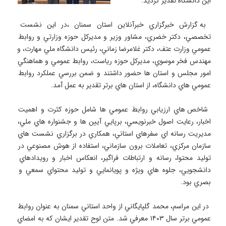
 به گزارش خبرگزاري خبرآنلاين استان سمنان ،در اين نشست 
تخصصي، دكتر خضري، مشاور وزير و مديركل حوزه وزارتي و روابط 
عمومي وزارت عتف، دكتر غلامرضا زماني، رئيس دانشگاه ملي مهارت، و 
مهندس فخر موسوي، مديركل حوزه رياست، روابط عمومي و هماهنگي 
امور مجلس و استان ها حضور داشتند و ضمن بررسي عملكرد روابط 
 شاخص هاي ارزيابي روابط عمومي ها شامل حوزه كثرت و اهميت 
اخبار، رعايت اصول خبرنويسي، برپايي آيين ها و جشنواره هاي ملي، 
مديريت رسانه اي سفرهاي استاني، همكاري در برگزاري نشست هاي 
سازمان مركزي، تعاملات برون سازماني، استفاده از هوش مصنوعي در 
توليد محتوا، رسانه و ارتباطات فراگير، انعكاس اخبار و رويدادهاي 
دانشجويي، جلوه هاي ويژه و پويانمايي و توليد محتواي سمعي و 
 در اين مراسم، محمد گلپايگاني از واحد استاني سمنان به عنوان روابط 
عمومي برتر سال ۱۴۰۳ معرفي شد. متن لوح تقدير ايشان كه به امضاي 