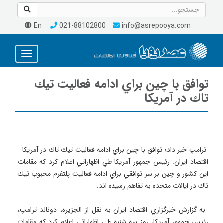
En
021-88102800
info@asrepooya.com
Toggle
avigation
توافق با چين براي ادامه فعاليت تيك
تاك در آمريكا
 ترامپ خبر داد؛ توافق با چين براي ادامه فعاليت تيك تاك در آمريكا 
اقتصاد ايران: رئيس جمهور آمريكا طي اظهاراتي اعلام كرد كه مقامات 
اين كشور و چين بر سر توافقي براي ادامه فعاليت پلتفرم محبوب تيك 
 به گزارش خبرگزاري اقتصاد ايران به نقل از الجزيره، دونالد ترامپ، 
رئيس جمهور آمريكا، روز سه شنبه طي اظهاراتي اعلام كرد كه مقامات 