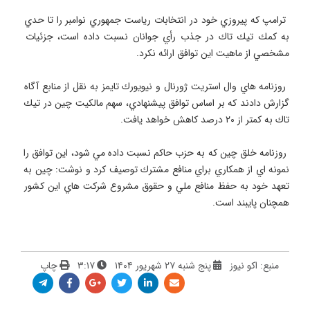
 ترامپ كه پيروزي خود در انتخابات رياست جمهوري نوامبر را تا حدي 
به كمك تيك تاك در جذب رأي جوانان نسبت داده است، جزئيات 
 روزنامه هاي وال استريت ژورنال و نيويورك تايمز به نقل از منابع آگاه 
گزارش دادند كه بر اساس توافق پيشنهادي، سهم مالكيت چين در تيك 
 روزنامه خلق چين كه به حزب حاكم نسبت داده مي شود، اين توافق را 
نمونه اي از همكاري براي منافع مشترك توصيف كرد و نوشت: چين به 
تعهد خود به حفظ منافع ملي و حقوق مشروع شركت هاي اين كشور 
همچنان پايبند است.
منبع: اکو نیوز
پنج شنبه ۲۷ شهریور ۱۴۰۴
۳:۱۷
چاپ