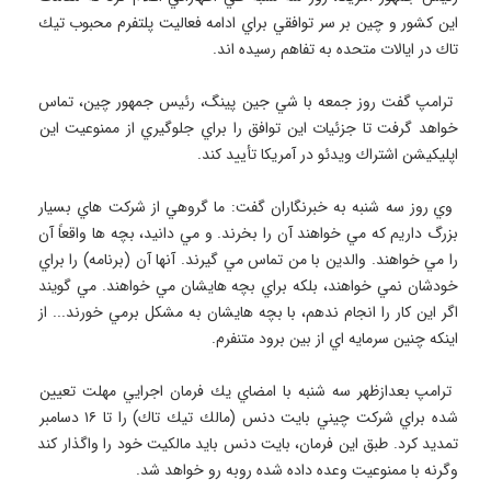
اين كشور و چين بر سر توافقي براي ادامه فعاليت پلتفرم محبوب تيك 
 ترامپ گفت روز جمعه با شي جين پينگ، رئيس جمهور چين، تماس 
خواهد گرفت تا جزئيات اين توافق را براي جلوگيري از ممنوعيت اين 
 وي روز سه شنبه به خبرنگاران گفت: ما گروهي از شركت هاي بسيار 
بزرگ داريم كه مي خواهند آن را بخرند. و مي دانيد، بچه ها واقعاً آن 
را مي خواهند. والدين با من تماس مي گيرند. آنها آن (برنامه) را براي 
خودشان نمي خواهند، بلكه براي بچه هايشان مي خواهند. مي گويند 
اگر اين كار را انجام ندهم، با بچه هايشان به مشكل برمي خورند... از 
 ترامپ بعدازظهر سه شنبه با امضاي يك فرمان اجرايي مهلت تعيين 
شده براي شركت چيني بايت دنس (مالك تيك تاك) را تا ۱۶ دسامبر 
تمديد كرد. طبق اين فرمان، بايت دنس بايد مالكيت خود را واگذار كند 