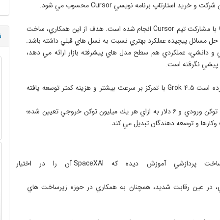
 به گزارش ايتنا بر اساس اعلام SpaceXAI، توسعه Grok ۴.۵ با مشاركت تيم Cursor انجام شده است. هدف از اين همكاري، ساخت 
ن
 در برخي آزمون هاي فني و دانشي، عملكردي هم سطح مدل هاي پيشرفته بازار ارائه مي دهد، 
 بنا به نوشته سايت اكسيوس، SpaceXAI همچنين اعلام كرده است Grok ۴.۵ با تمركز بر سرعت بيشتر و هزينه كمتر توسعه يافته 
 قيمت استفاده از API اين مدل ۲ دلار به ازاي هر يك ميليون توكن ورودي و ۶ دلار به ازاي هر يك ميليون توكن خروجي تعيين شده؛ 
 نكته جالب اينكه Grok ۴,۵ روي همان زيرساخت پردازشي آم
، در عين رقابت شديد، همچنان به همكاري در حوزه زيرساخت هاي 