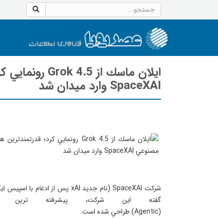
ايلان ماسك از 5
SpaceXAI وارد ميدان شد
گفته اين شركت، پيشرفته ترين