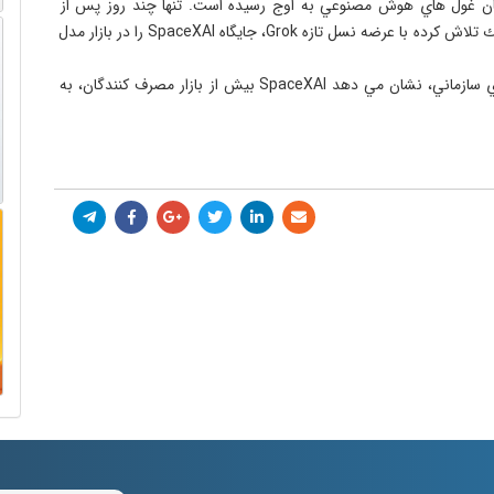
ه رقابت ميان غول هاي هوش مصنوعي به اوج رسيده است. تنها چند روز پس از 
معرفي مدل هاي جديد از سوي شركت هاي رقيب، ايلان ماسك تلاش كرده با عرضه نسل تازه Grok، جايگاه SpaceXAI را در بازار مدل 
 تحليلگران معتقدند تمركز اين مدل بر كدنويسي و كاربردهاي سازماني، نشان مي دهد SpaceXAI بيش از بازار مصرف كنندگان، به 