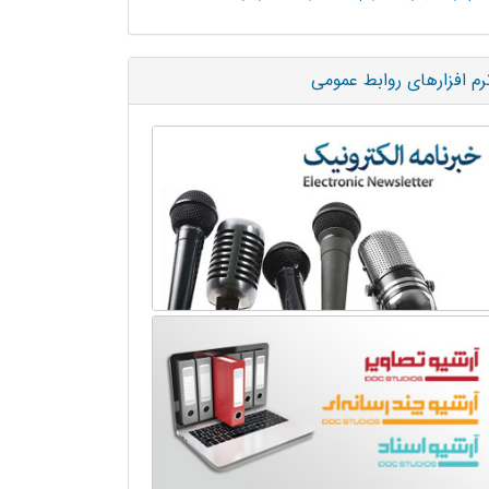
رم افزارهای روابط عمومی
وزش ديده كه SpaceXAI آن را در اختيار برخي رقباي خود، از جمله 