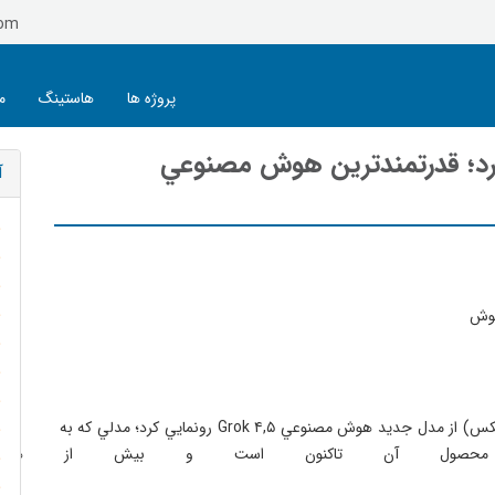
com
پروژه ها
هاستینگ
م
Grok 4. رونمايي كرد؛ قدرتمندترين هوش مصنوعي
آ
شركت SpaceXAI (نام جديد xAI پس از ادغام با اسپيس ايكس) از مدل جديد هوش مصنوعي Grok ۴,۵ رونمايي كرد؛ مدلي كه به 
 محصول آن تاكنون است و بيش از هر چيز