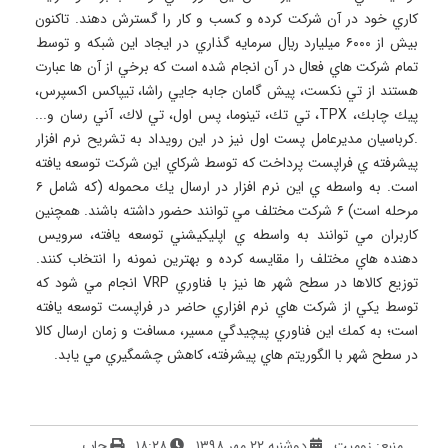
كاري خود در آن شركت كرده و كسب و كار را گسترش دهند. تاكنون 
بيش از ۶۰۰۰ ميليارد ريال سرمايه گذاري در ايجاد اين شبكه و توسط 
تمام شركت هاي فعال در آن انجام شده است كه برخي از آن ها عبارت 
هستند از تي نكست، پيش گامان جابه جايي راشا، تيپاكس اكسپرس، 
پيك چابك، TPX، تي تك، تينوما، پس اول، تي لاك، آني رسان و... 
.كرباسيان مديرعامل پست اول نيز در اين رويداد به تشريح نرم افزار 
پيشرفته ي فراپست پرداخت كه توسط شركاي اين شركت توسعه يافته 
است. به واسطه ي اين نرم افزار در ارسال يك محموله (كه شامل ۶ 
مرحله است) ۶ شركت مختلف مي توانند حضور داشته باشند. همچنين 
كاربران مي توانند به واسطه ي اپليكيشني توسعه يافته، سرويس 
دهنده هاي مختلف را مقايسه كرده و بهترين نمونه را انتخاب كنند. 
توزيع كالاها در سطح شهر ها نيز با فناوري VRP انجام مي شود كه 
توسط يكي از شركت هاي نرم افزاري حاضر در فراپست توسعه يافته 
است؛ به كمك اين فناوري پيچيدگي مسير، مسافت و زمان ارسال كالا 
در سطح شهر با الگوريتم هاي پيشرفته، كاهش چشمگيري مي يابد.
منبع: زومیت
دوشنبه ۲۲ مهر ۱۳۹۸
۱۸:۲۸
چاپ