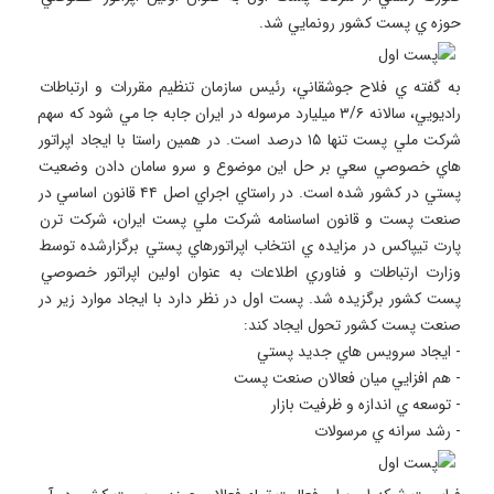
حوزه ي پست كشور رونمايي شد.
به گفته ي فلاح جوشقاني، رئيس سازمان تنظيم مقررات و ارتباطات 
راديويي، سالانه ۳/۶ ميليارد مرسوله در ايران جابه جا مي شود كه سهم 
شركت ملي پست تنها ۱۵ درصد است. در همين راستا با ايجاد اپراتور 
هاي خصوصي سعي بر حل اين موضوع و سرو سامان دادن وضعيت 
پستي در كشور شده است. در راستاي اجراي اصل ۴۴ قانون اساسي در 
صنعت پست و قانون اساسنامه شركت ملي پست ايران، شركت ترن 
پارت تيپاكس در مزايده ي انتخاب اپراتورهاي پستي برگزارشده توسط 
وزارت ارتباطات و فناوري اطلاعات به عنوان اولين اپراتور خصوصي 
پست كشور برگزيده شد. پست اول در نظر دارد با ايجاد موارد زير در 
- رشد سرانه ي مرسولات