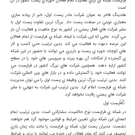
فراپست شبكه اي براي فعاليت تمام فعالان حوزه ي پست كشور در آن 
هلدينگ فاخر به عنوان شركت مادر پست اول، خبر از پياده سازي 
معماري نويني در صنعت پست داد. بزرگ ترين تفاوت پست اول با 
ساير شركت هاي فعال پستي در كشور به نوع ماهيت و فعاليت آن باز 
مي گردد. جايي كه اين شركت با ايجاد شبكه ي فراپست از تمام فعالان 
اين عرصه دعوت به فعاليت مي كند. بدين ترتيب حتي كسب و كار 
هاي كوچك حوزه ي پست و باربري مي توانند با حضور در اين شبكه 
ي گسترده از امكانات آن بهره ببرند و سرويس هاي خود را در سطح 
كشور ارايه دهند. همچنين شركت هاي بزرگ كشور در فراپست مي 
توانند فعاليت خود را گسترش داده و در بازار هاي بين المللي شركت 
كنند. بدين ترتيب بزرگ ترين وظيفه ي پست اول را مي توان مديريت 
شبكه ي فراپست اعلام كرد. بدين ترتيب اين شركت به تنهايي با ساير 
شركت هاي پستي رقابت نخواهد كرد.
در شبكه ي فراپست نوع حاكميت، مشاركتي است. بدين ترتيب تمام 
اعضاي اين شبكه براي تعيين شرايط و قوانين موجود گرد هم خواهند 
نشست. مديران پست اول، شبكه ي فراپست را مانند يك زمان بازي 
توصيف مي كنند كه ساير فعالان اين حوزه مي توانند با برند و شرايط 