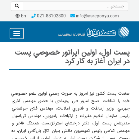
En
021-88102800
info@asrepooya.com
Toggle
avigation
پست اول، اولين اپراتور خصوصي پست
در ايران آغاز به كار كرد
صنعت پست كشور نيز امروز به صورت رسمي اولين عضو خصوصي 
خود را شناخت. صبح امروز طي رويدادي با حضور مهندس آذري 
جهرمي، وزير ارتباطات و فناوري اطلاعات، مهندس فلاح جوشقاني 
رئيس سازمان تنظيم مقررات و ارتباطات راديويي، مهندس كرباسيان 
مديرعامل پست اول، دكتر درخشان استراتژيست هدينگ فاخر و 
مهندس كلاهي رئيس كميسيون دانش بنيان اتاق بازرگاني ايران، به 
صورت رسمي از شركت پست اول به عنوان اولين اپراتور خصوصي 