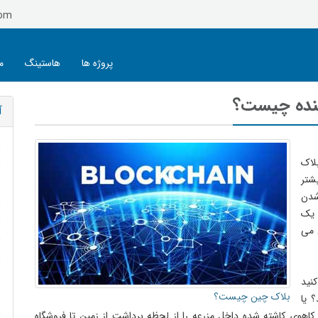
com
پروژه ها
هاستینگ
م
ینده چیست؟
آ
لاک
بیشتر
شدن
 یک
 می
نید
بلاک چین چیست؟
 یا
کاهوی کاشته شده داخل مزرعه را از لحظه برداشت از زمین تا فروشگاه